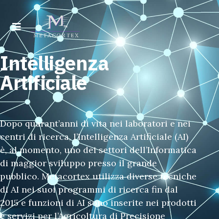
Intelligenza
Artificiale
Dopo quarant’anni di vita nei laboratori e nei
centri di ricerca, l’Intelligenza Artificiale (AI)
è, al momento, uno dei settori dell’Informatica
di maggior sviluppo presso il grande
pubblico. Metacortex utilizza diverse tecniche
di AI nei suoi programmi di ricerca fin dal
2015 e funzioni di AI sono inserite nei prodotti
e servizi per l’Agricoltura di Precisione