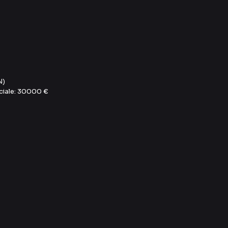
N)
ociale: 30000 €