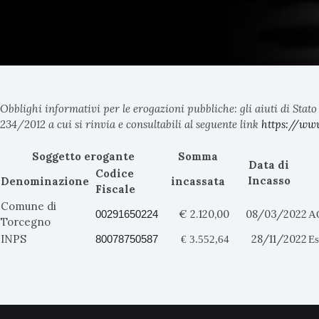
Obblighi informativi per le erogazioni pubbliche: gli aiuti di Stato 
234/2012 a cui si rinvia e consultabili al seguente link
https://ww
Soggetto erogante
Somma
Data di
Codice
Incasso
Denominazione
incassata
Fiscale
Comune di
€ 2.120,00
08/03/2022
00291650224
A
Torcegno
INPS
28/11/2022
80078750587
€ 3.552,64
Es