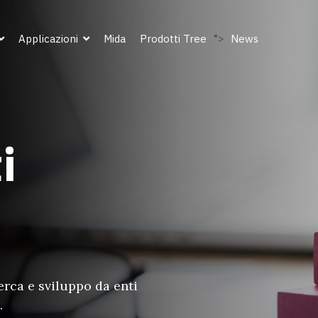
Applicazioni
Mida
Prodotti Tree
">
News
i
cerca e sviluppo da enti
.